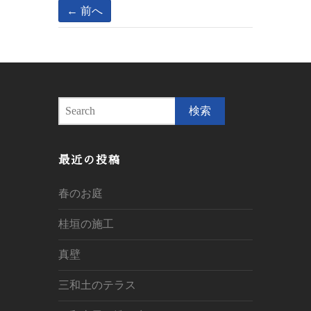
← 前へ
S
e
a
r
最近の投稿
c
h
春のお庭
桂垣の施工
真壁
三和土のテラス