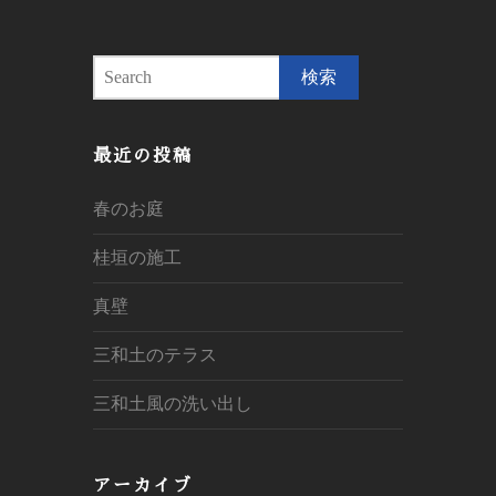
S
e
a
r
最近の投稿
c
h
春のお庭
桂垣の施工
真壁
三和土のテラス
三和土風の洗い出し
アーカイブ