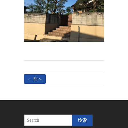
← 前へ
S
e