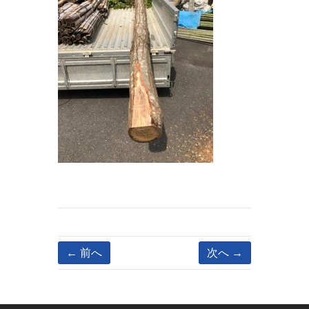
← 前へ
次へ →