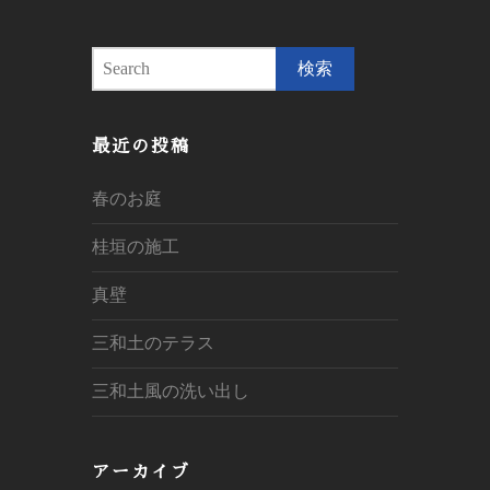
S
e
a
r
最近の投稿
c
h
春のお庭
桂垣の施工
真壁
三和土のテラス
三和土風の洗い出し
アーカイブ