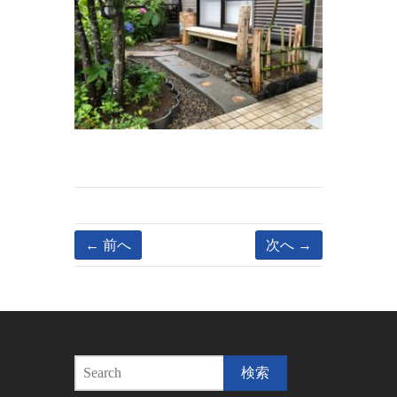
← 前へ
次へ →
S
e